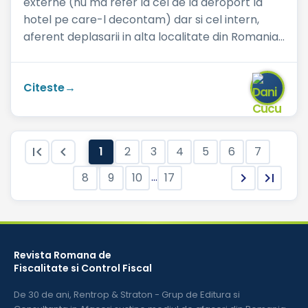
externe (nu ma refer la cel de la aeroport la
hotel pe care-l decontam) dar si cel intern,
aferent deplasarii in alta localitate din Romania,
poate fi deconta...
Citeste


1
2
3
4
5
6
7
...
8
9
10
17


Revista Romana de
Fiscalitate si Control Fiscal
De 30 de ani, Rentrop & Straton - Grup de Editura si