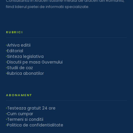
Consultanta in Afaceri sustine mediul de afaceri din Romania,
fiind liderul pietei de informatii specializate.
RUBRICI
Arhiva editii
Editorial
Sinteza legislativa
Discutii pe masa Guvernului
Studii de caz
Rubrica abonatilor
ABONAMENT
Testeaza gratuit 24 ore
Cum cumpar
Termeni si conditii
Politica de confidentialitate