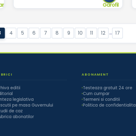
...
3
4
5
6
7
8
9
10
11
12
17
UBRICI
ABONAMENT
rhiva editii
Testeaza gratuit 24 ore
itorial
Cum cumpar
inteza legislativa
Termeni si conditii
iscutii pe masa Guvernului
Politica de confidentialit
tudii de caz
ubrica abonatilor