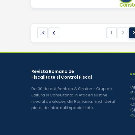


1
2
Revista Romana de
R
Fiscalitate si Control Fiscal
A
De 30 de ani, Rentrop & Straton - Grup de
Ed
Editura si Consultanta in Afaceri sustine
S
mediul de afaceri din Romania, fiind liderul
D
pietei de informatii specializate.
S
R