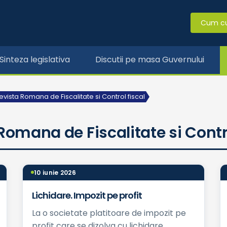
Cum c
Sinteza legislativa
Discutii pe masa Guvernului
evista Romana de Fiscalitate si Control fiscal
 Romana de Fiscalitate si Contr
10 iunie 2026
Lichidare. Impozit pe profit
La o societate platitoare de impozit pe
profit care se dizolva cu lichidare