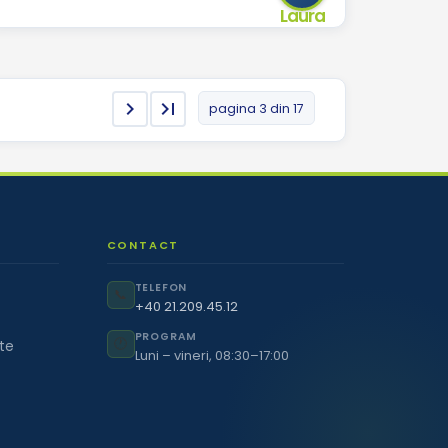


pagina 3 din 17
CONTACT
TELEFON
📞
+40 21.209.45.12
PROGRAM
🕐
ate
Luni – vineri, 08:30–17:00