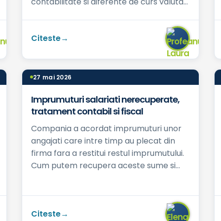
contabilitate si diferente de curs valutar.
cont 627 = 100 lei cont 628 = 500 lei ...
Citeste
27 mai 2026
Imprumuturi salariati nerecuperate,
tratament contabil si fiscal
Compania a acordat imprumuturi unor
angajati care intre timp au plecat din
firma fara a restitui restul imprumutului.
Cum putem recupera aceste sume si
daca nu se pot recupera cum le putem
stinge in ...
Citeste