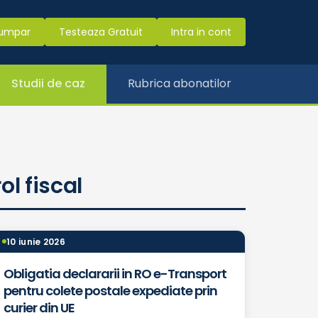
umpar
Testeaza Gratuit
Intra in cont
Studii de caz
Rubrica abonatilor
ol fiscal
10 iunie 2026
Obligatia declararii in RO e-Transport
pentru colete postale expediate prin
curier din UE