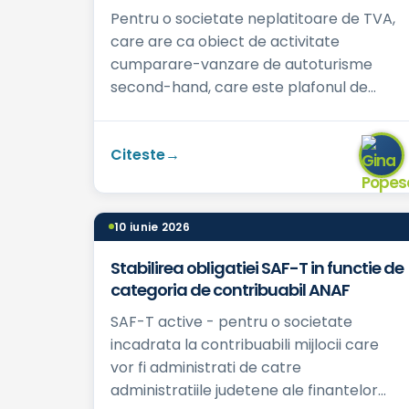
Pentru o societate neplatitoare de TVA,
care are ca obiect de activitate
cumparare-vanzare de autoturisme
second-hand, care este plafonul de
trecere ca platitor de TVA? - 10.000
euro, respectiv 34.00...
Citeste
10 iunie 2026
Stabilirea obligatiei SAF-T in functie de
categoria de contribuabil ANAF
SAF-T active - pentru o societate
incadrata la contribuabili mijlocii care
vor fi administrati de catre
administratiile judetene ale finantelor