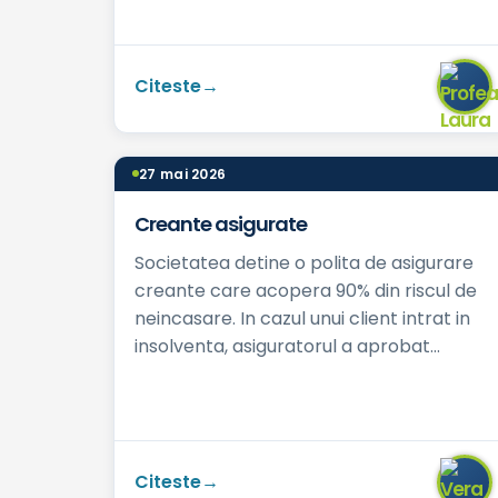
publice si de catre Directia Generala
Regionala a Finant...
Citeste
27 mai 2026
Creante asigurate
Societatea detine o polita de asigurare
creante care acopera 90% din riscul de
neincasare. In cazul unui client intrat in
insolventa, asiguratorul a aprobat
dosarul de dauna si urmeaza sa vireze
despa...
Citeste