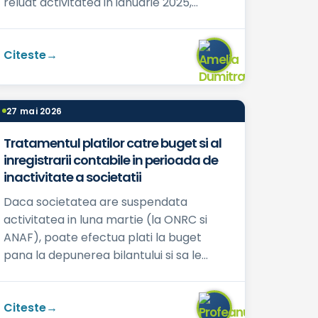
reluat activitatea in ianuarie 2025,
functionand ca neplatitoare de TVA.
Ulteri...
Citeste
27 mai 2026
Tratamentul platilor catre buget si al
inregistrarii contabile in perioada de
inactivitate a societatii
Daca societatea are suspendata
activitatea in luna martie (la ONRC si
ANAF), poate efectua plati la buget
pana la depunerea bilantului si sa le
inregistreze in contabilitate?...
Citeste