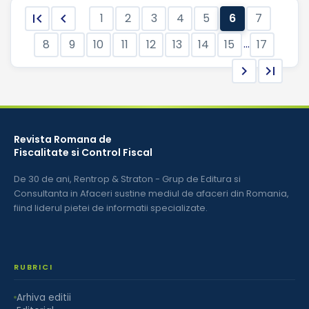
6


1
2
3
4
5
7
...
8
9
10
11
12
13
14
15
17


Revista Romana de
Fiscalitate si Control Fiscal
De 30 de ani, Rentrop & Straton - Grup de Editura si
Consultanta in Afaceri sustine mediul de afaceri din Romania,
fiind liderul pietei de informatii specializate.
RUBRICI
Arhiva editii