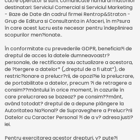
catre operator si sunt comunicate numai urmatorilor
destinatari: Serviciul Comercial si Serviciul Marketing
- Baze de Date din cadrul firmei Rentrop&Straton -
Grup de Editura si Consultanta in Afaceri, în m?sura
în care acest lucru este necesar pentru îndeplinirea
scopurilor men?ionate..
În conformitate cu prevederile GDPR, beneficia?i de
dreptul de acces la datele dumneavoastr?
personale, de rectificare sau actualizare a acestora,
de ?tergere a datelor* („dreptul de a fi uitat”), de
restric?ionare a prelucr?rii, de opozi?ie la prelucrare,
de portabilitate a datelor, precum ?i de retragere a
consim??mântului în orice moment, în cazurile în
care prelucrarea se bazeaz? pe consim??mânt,
având totodat? dreptul de a depune plângere la
Autoritatea Na?ional? de Supraveghere a Prelucr?rii
Datelor cu Caracter Personal ?i de a v? adresa justi?
iei.
Pentru exercitarea acestor drepturi, v? pute?i