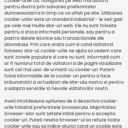
Cookie-urile fac navigarea pe web mai usoara
pentru dvstra prin salvarea preferintelor
dumneavoastra in timp ce va aflati pe site. Utilizarea
cookie-urilor este un standard industrial - le veti gasi
pe cele mai multe site-uri web. Ele nu sunt folosite
pentru a stoca informatii personale, sau pentru a
pastra datele istorice sau tranzactionale ale
abonatului. Prin care arata cum si cand vizitatorii
folosesc site-ul, cookie-urile ne ajuta sa vedem care
sunt zonele populare si care nu sunt. Informatii cum
ar fi numarul total de vizitatori si de pagini vizualizate
sunt cel mai usor de urmarit cu cookie-uri. Putem
folosi informatiile de la cookie-uri pentru a face
imbunatatiri si actualizari ale site-ului nostru si pentru
a adapta serviciile la nevoile vizitatorilor nostri.
Aveti intotdeauna optiunea de a dezactiva cookie-
urile folosind preferintele browserului. Majoritatea
browser-elor sunt setate initial pentru a accepta
cookie-uri. Puteti reseta browser-ul sa refuze toate
cookie-urile sau sa indice atunci cand un cookie este