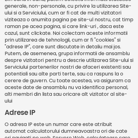
generale, non-personale, cu privire la utilizarea Site-
ului si a Serviciului, cum ar fi cat de multi vizitatori
viziteaza o anumita pagina pe site-ul nostru, cat timp
raman pe acea pagina, si care link-uri , daca este
cazul, sunt clickate. Noi colectam aceste informatii
prin utilizarea de tehnologii, cum ar fi "cookies" si
"adrese IP", care sunt discutate in detaliu mai jos.
Putem, de asemenea, grupa informatii de ansamblu
despre vizitatori pentru a descrie utilizarea Site-ului si
Serviciului partenerilor nostri de afaceri existenti sau
potentiali sau alte parti terte, sau ca raspuns la o
cerere de guvern. Cu toate acestea, va asiguram ca
aceste date de ansamblu nu va identifica personal,
alti membri din lista sau oricare alt vizitator al site-
ului
Adrese IP
O adresa IP este un numar care este atribuit
automat calculatorului dumneavoastra ori de cate
ori navigati pe web. Servere Web, calculatoare care