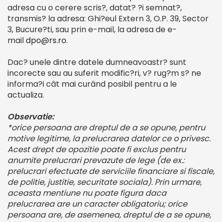
adresa cu o cerere scris?, datat? ?i semnat?,
transmis? la adresa: Ghi?eul Extern 3, O.P. 39, Sector
3, Bucure?ti, sau prin e-mail, la adresa de e-
mail
dpo@rs.ro
.
Dac? unele dintre datele dumneavoastr? sunt
incorecte sau au suferit modific?ri, v? rug?m s? ne
informa?i cât mai curând posibil pentru a le
actualiza.
Observatie:
*orice persoana are dreptul de a se opune, pentru
motive legitime, la prelucrarea datelor ce o privesc.
Acest drept de opozitie poate fi exclus pentru
anumite prelucrari prevazute de lege (de ex.:
prelucrari efectuate de serviciile financiare si fiscale,
de politie, justitie, securitate sociala). Prin urmare,
aceasta mentiune nu poate figura daca
prelucrarea are un caracter obligatoriu; orice
persoana are, de asemenea, dreptul de a se opune,