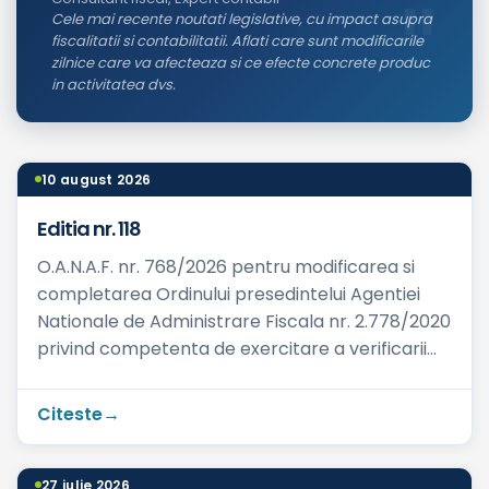
Cele mai recente noutati legislative, cu impact asupra
fiscalitatii si contabilitatii. Aflati care sunt modificarile
zilnice care va afecteaza si ce efecte concrete produc
in activitatea dvs.
10 august 2026
Editia nr. 118
O.A.N.A.F. nr. 768/2026 pentru modificarea si
completarea Ordinului presedintelui Agentiei
Nationale de Administrare Fiscala nr. 2.778/2020
privind competenta de exercitare a verificarii
situatiei fis...
Citeste
27 iulie 2026