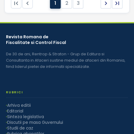


1
2
3


Revista Romana de
Fiscalitate si Control Fiscal
De 30 de ani, Rentrop & Straton - Grup de Editura si
Consultanta in Afaceri sustine mediul de afaceri din Romania,
fiind liderul pietei de informatii specializate.
RUBRICI
Arhiva editii
Editorial
Sinteza legislativa
Discutii pe masa Guvernului
Studii de caz
Rubrica abonatilor