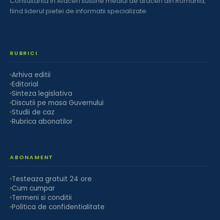
Consultanta in Afaceri sustine mediul de afaceri din Romania,
fiind liderul pietei de informatii specializate.
RUBRICI
Arhiva editii
Editorial
Sinteza legislativa
Discutii pe masa Guvernului
Studii de caz
Rubrica abonatilor
ABONAMENT
Testeaza gratuit 24 ore
Cum cumpar
Termeni si conditii
Politica de confidentialitate