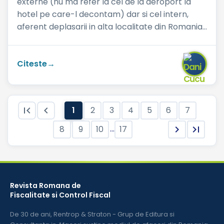
externe (nu ma refer la cel de la aeroport la
hotel pe care-l decontam) dar si cel intern,
aferent deplasarii in alta localitate din Romania,
poate fi deconta...
Citeste


1
2
3
4
5
6
7
...
8
9
10
17


Revista Romana de
Fiscalitate si Control Fiscal
De 30 de ani, Rentrop & Straton - Grup de Editura si