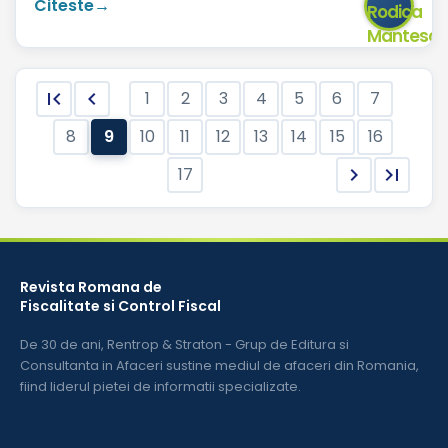
Citeste


1
2
3
4
5
6
7
9
8
10
11
12
13
14
15
16
17


Revista Romana de
Fiscalitate si Control Fiscal
De 30 de ani, Rentrop & Straton - Grup de Editura si
Consultanta in Afaceri sustine mediul de afaceri din Romania,
fiind liderul pietei de informatii specializate.