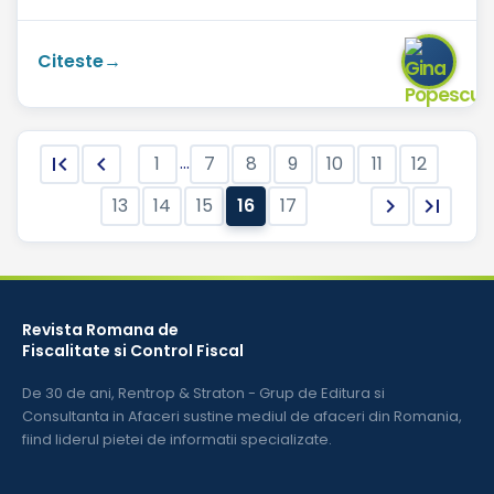
120 mp si unul mai mic. Ce cot...
Citeste
...


1
7
8
9
10
11
12
16
13
14
15
17


Revista Romana de
Fiscalitate si Control Fiscal
De 30 de ani, Rentrop & Straton - Grup de Editura si
Consultanta in Afaceri sustine mediul de afaceri din Romania,
fiind liderul pietei de informatii specializate.