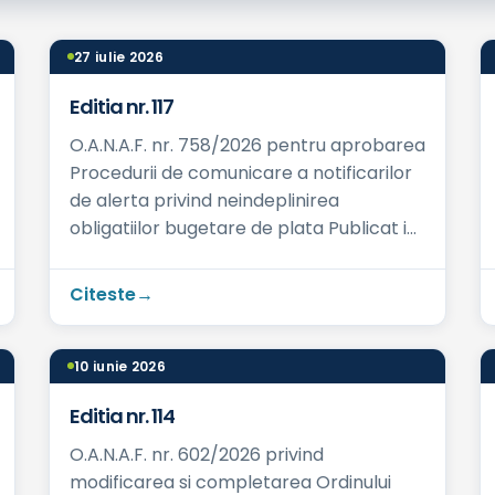
27 iulie 2026
Editia nr. 117
O.A.N.A.F. nr. 758/2026 pentru aprobarea
Procedurii de comunicare a notificarilor
de alerta privind neindeplinirea
obligatiilor bugetare de plata Publicat in:
M.Of. nr. 526 din 26.06.2026 Ce prevede...
Citeste
10 iunie 2026
Editia nr. 114
O.A.N.A.F. nr. 602/2026 privind
modificarea si completarea Ordinului