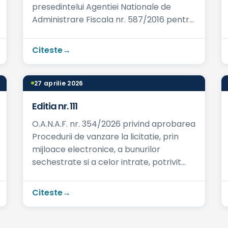
presedintelui Agentiei Nationale de
Administrare Fiscala nr. 587/2016 pentru
aprobarea modelului si continutului
formularelor utili...
Citeste
27 aprilie 2026
Editia nr. 111
O.A.N.A.F. nr. 354/2026 privind aprobarea
Procedurii de vanzare la licitatie, prin
mijloace electronice, a bunurilor
sechestrate si a celor intrate, potrivit
legii, in proprietatea privata a statului ...
Citeste